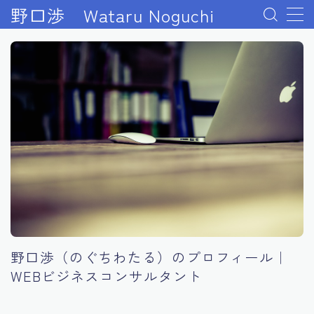
野口渉 Wataru Noguchi
#1140 (タイトルなし)
2024年起業成功ロードマップ完全版
About me
BASEオンラインスクールを受講できない場合
BASE動画セミナー
Udemy補講ページ 最大のリターンを得る行動とは？
センターピン解説
Udemy講師になるコース｜プレゼント受取ページ
Udemy起業論コース｜特典受取ページ
WEBビジネスの「軍資金１０万円」をすぐに稼ぐ方法
WEBビジネス成功『７日間のメール講座』の活用方
野口渉（のぐちわたる）のプロフィール｜
法！
WEBビジネス成功に不可欠な『３つのマインドセッ
WEBビジネスコンサルタント
ト』の教科書！
WEBビジネス成功までを描いた『秘密』のレポート