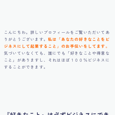
【Udemy補講音声】お金に好かれる人がやっているた
った１つのこと（魅力の法則とは？）
【最新版】Ai時代に月収１００万円を達成するまでの完
全ロードマップ
お問い合わせ
こんにちわ。詳しいプロフィールをご覧いただいてあ
ステップメールコースのプレゼント受取ページ
りがとうございます。
私は「あなたの好きなことをビ
デモプリセット記事 Part04
ジネスにして起業すること」のお手伝いをしてます。
デモプリセット記事 Part07
デモプリセット記事 Part07
気づいていなくても、誰にでも「好きなことや得意な
トップページ
こと」がありますし、それはほぼ１００％ビジネスに
ノマド聖地でのシークレットイベント（コミュニティ）
することができます。
への招待状
ブログ一覧ページ
プライバシーポリシー
プライバシーポリシー
メルマガのご登録、ありがとうございます！特別なご案
内！
メルマガ読者限定で特別なご案内があります！
『好きなこと』は必ずビジネスにでき
ロードマップ詳細学習