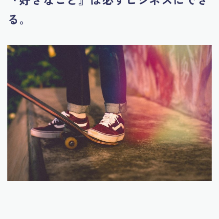
令和の副業はコレ一択です！最短で結果を出す副業と
る。
は？（Udemy補講）
利用規約／特定商取引法に基づく表記
文章力UPおすすめ本ベスト５！本当は教えたくない最
高の書籍５選
最後まで受講いただき、ありがとうございます！
有料記事の決済完了ページ
特定商取引法に基づく表記
特定電子メール法に基づく表記
運営者情報
運営者概要ページ
野口WEBビジネスコンサルティングの内容と準備する
ものまとめ
野口コンサル紹介動画（簡易版非公開）
野口渉（のぐちわたる）のプロフィール｜WEBビジネ
スコンサルタント
（動画）あなたが稼げるようになるまでにかかる時間
は？