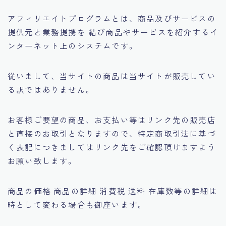
令和の副業はコレ一択です！最短で結果を出す副業と
アフィリエイトプログラムとは、商品及びサービスの
は？（Udemy補講）
提供元と業務提携を 結び商品やサービスを紹介するイ
利用規約／特定商取引法に基づく表記
ンターネット上のシステムです。
文章力UPおすすめ本ベスト５！本当は教えたくない最
高の書籍５選
最後まで受講いただき、ありがとうございます！
従いまして、当サイトの商品は当サイトが販売してい
有料記事の決済完了ページ
る訳ではありません。
特定商取引法に基づく表記
特定電子メール法に基づく表記
運営者情報
お客様ご要望の商品、お支払い等はリンク先の販売店
運営者概要ページ
と直接のお取引となりますので、特定商取引法に基づ
野口WEBビジネスコンサルティングの内容と準備する
く表記につきましてはリンク先をご確認頂けますよう
ものまとめ
お願い致します。
野口コンサル紹介動画（簡易版非公開）
野口渉（のぐちわたる）のプロフィール｜WEBビジネ
商品の価格 商品の詳細 消費税 送料 在庫数等の詳細は
スコンサルタント
（動画）あなたが稼げるようになるまでにかかる時間
時として変わる場合も御座います。
は？