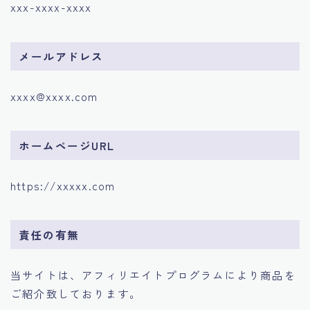
xxx-xxxx-xxxx
【Udemy補講音声】お金に好かれる人がやっているた
った１つのこと（魅力の法則とは？）
【最新版】Ai時代に月収１００万円を達成するまでの完
メールアドレス
全ロードマップ
お問い合わせ
ステップメールコースのプレゼント受取ページ
xxxx@xxxx.com
デモプリセット記事 Part04
デモプリセット記事 Part07
デモプリセット記事 Part07
ホームページURL
トップページ
ノマド聖地でのシークレットイベント（コミュニティ）
https://xxxxx.com
への招待状
ブログ一覧ページ
プライバシーポリシー
責任の有無
プライバシーポリシー
メルマガのご登録、ありがとうございます！特別なご案
内！
当サイトは、アフィリエイトプログラムにより商品を
メルマガ読者限定で特別なご案内があります！
ご紹介致しております。
ロードマップ詳細学習