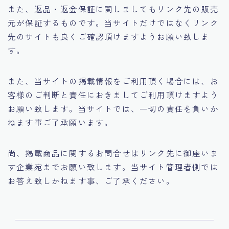
（動画）お金がないから稼ぎたいのにお金がないと稼げ
また、返品・返金保証に関しましてもリンク先の販売
ない問題をどうするか
元が保証するものです。当サイトだけではなくリンク
（動画）成功に師匠は欠かせないが偽物が多い問題
先のサイトも良くご確認頂けますようお願い致しま
５年間月収7桁を維持するための３０の秘密（原則）
す。
また、当サイトの掲載情報をご利用頂く場合には、お
客様のご判断と責任におきましてご利用頂けますよう
お願い致します。当サイトでは、一切の責任を負いか
ねます事ご了承願います。
尚、掲載商品に関するお問合せはリンク先に御座いま
す企業宛までお願い致します。当サイト管理者側では
お答え致しかねます事、ご了承ください。