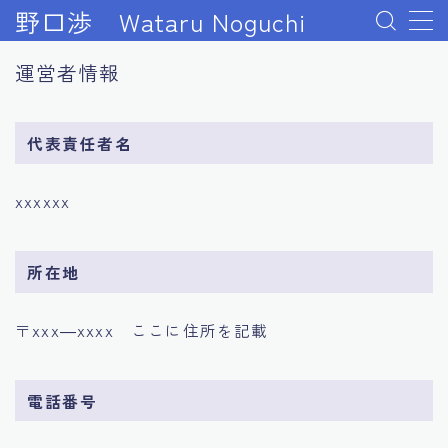
野口渉 Wataru Noguchi
運営者情報
#1140 (タイトルなし)
2024年起業成功ロードマップ完全版
代表責任者名
About me
BASEオンラインスクールを受講できない場合
BASE動画セミナー
xxxxxx
Udemy補講ページ 最大のリターンを得る行動とは？
センターピン解説
Udemy講師になるコース｜プレゼント受取ページ
所在地
Udemy起業論コース｜特典受取ページ
WEBビジネスの「軍資金１０万円」をすぐに稼ぐ方法
〒xxx―xxxx ここに住所を記載
WEBビジネス成功『７日間のメール講座』の活用方
法！
WEBビジネス成功に不可欠な『３つのマインドセッ
電話番号
ト』の教科書！
WEBビジネス成功までを描いた『秘密』のレポート