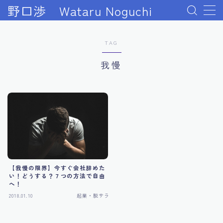
野口渉 Wataru Noguchi
TAG
#1140 (タイトルなし)
2024年起業成功ロードマップ完全版
我慢
About me
BASEオンラインスクールを受講できない場合
BASE動画セミナー
Udemy補講ページ 最大のリターンを得る行動とは？
センターピン解説
Udemy講師になるコース｜プレゼント受取ページ
Udemy起業論コース｜特典受取ページ
WEBビジネスの「軍資金１０万円」をすぐに稼ぐ方法
【我慢の限界】今すぐ会社辞めた
WEBビジネス成功『７日間のメール講座』の活用方
い！どうする？７つの方法で自由
法！
へ！
WEBビジネス成功に不可欠な『３つのマインドセッ
2018.01.10
起業・脱サラ
ト』の教科書！
WEBビジネス成功までを描いた『秘密』のレポート