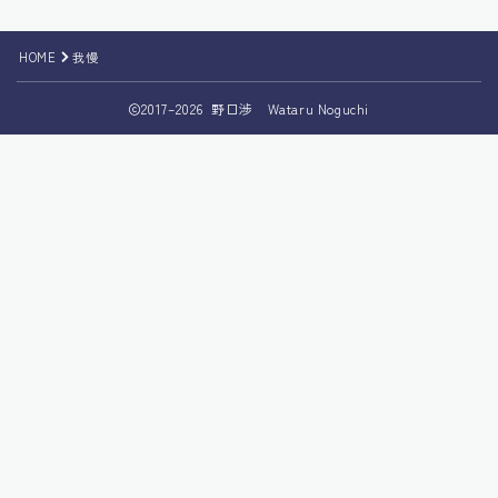
【Udemy補講音声】お金に好かれる人がやっているた
った１つのこと（魅力の法則とは？）
HOME
我慢
【最新版】Ai時代に月収１００万円を達成するまでの完
全ロードマップ
2017–2026 野口渉 Wataru Noguchi
お問い合わせ
ステップメールコースのプレゼント受取ページ
デモプリセット記事 Part04
デモプリセット記事 Part07
デモプリセット記事 Part07
トップページ
ノマド聖地でのシークレットイベント（コミュニティ）
への招待状
ブログ一覧ページ
プライバシーポリシー
プライバシーポリシー
メルマガのご登録、ありがとうございます！特別なご案
内！
メルマガ読者限定で特別なご案内があります！
ロードマップ詳細学習