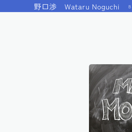
野口渉 Wataru Noguchi
B