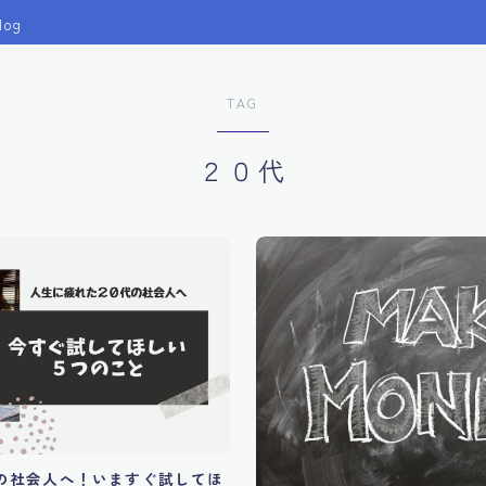
log
TAG
２０代
の社会人へ！いますぐ試してほ