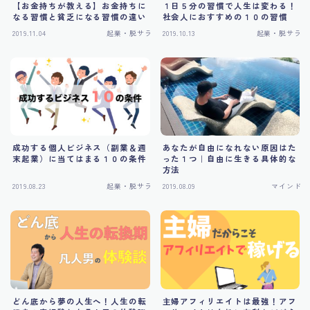
【お金持ちが教える】お金持ちに
１日５分の習慣で人生は変わる！
【Udemy補講音声】お金に好かれる人がやっているた
なる習慣と貧乏になる習慣の違い
社会人におすすめの１０の習慣
った１つのこと（魅力の法則とは？）
2019.11.04
起業・脱サラ
2019.10.13
起業・脱サラ
【最新版】Ai時代に月収１００万円を達成するまでの完
全ロードマップ
お問い合わせ
ステップメールコースのプレゼント受取ページ
デモプリセット記事 Part04
デモプリセット記事 Part07
デモプリセット記事 Part07
成功する個人ビジネス（副業＆週
あなたが自由になれない原因はた
トップページ
末起業）に当てはまる１０の条件
った１つ｜自由に生きる具体的な
方法
ノマド聖地でのシークレットイベント（コミュニティ）
2019.08.23
起業・脱サラ
2019.08.09
マインド
への招待状
ブログ一覧ページ
プライバシーポリシー
プライバシーポリシー
メルマガのご登録、ありがとうございます！特別なご案
内！
メルマガ読者限定で特別なご案内があります！
どん底から夢の人生へ！人生の転
主婦アフィリエイトは最強！アフ
ロードマップ詳細学習