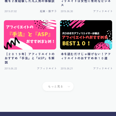
機を２度経験した凡人男の体験談
ィリエイトは女性に有利なビジネ
令和の副業はコレ一択です！最短で結果を出す副業と
ス
は？（Udemy補講）
2019.07.02
起業・脱サラ
2019.06.30
アフィリエイト
利用規約／特定商取引法に基づく表記
文章力UPおすすめ本ベスト５！本当は教えたくない最
高の書籍５選
最後まで受講いただき、ありがとうございます！
有料記事の決済完了ページ
特定商取引法に基づく表記
【２０１９年】アフィリエイトの
本を読むだけじゃ稼げない！アフ
特定電子メール法に基づく表記
おすすめ『手法』と『ASP』を解
ィリエイトのおすすめ本１０選
運営者情報
説
運営者概要ページ
2019.06.22
アフィリエイト
2019.06.21
アフィリエイト
野口WEBビジネスコンサルティングの内容と準備する
ものまとめ
野口コンサル紹介動画（簡易版非公開）
もっと見る
野口渉（のぐちわたる）のプロフィール｜WEBビジネ
スコンサルタント
（動画）あなたが稼げるようになるまでにかかる時間
は？