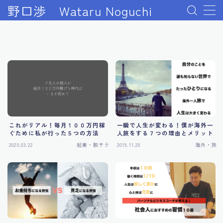
野口渉 Wataru Noguchi
#1140 (タイトルなし)
2024年起業成功ロードマップ完全版
About me
BASEオンラインスクールを受講できない場合
BASE動画セミナー
Udemy補講ページ 最大のリターンを得る行動とは？
センターピン解説
一瞬で人生が変わる！僕が海外一
これがリアル！毎月１００万円稼
Udemy講師になるコース｜プレゼント受取ページ
人旅をする７つの理由とメリット
ぐために私が行った５つの方法
Udemy起業論コース｜特典受取ページ
2020.03.22
起業・脱サラ
2019.11.20
海外・旅
WEBビジネスの「軍資金１０万円」をすぐに稼ぐ方法
WEBビジネス成功『７日間のメール講座』の活用方
法！
WEBビジネス成功に不可欠な『３つのマインドセッ
ト』の教科書！
WEBビジネス成功までを描いた『秘密』のレポート